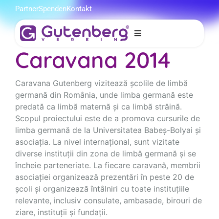
Partner
Spenden
Kontakt
Caravana 2014
erg
n
Caravana Gutenberg vizitează școlile de limbă
germană din România, unde limba germană este
predată ca limbă maternă și ca limbă străină.
Scopul proiectului este de a promova cursurile de
limba germană de la Universitatea Babeș-Bolyai și
asociația. La nivel internațional, sunt vizitate
diverse instituții din zona de limbă germană și se
încheie parteneriate. La fiecare caravană, membrii
asociației organizează prezentări în peste 20 de
școli și organizează întâlniri cu toate instituțiile
relevante, inclusiv consulate, ambasade, birouri de
ziare, instituții și fundații.