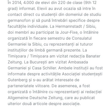
În 2014, 4.000 de elevi din 220 de clase (9th 12
grad) informat. Elevii au avut ocazia să intre în
contact direct cu studenții din domeniul de studiu
germanofon și să pună întrebări specifice despre
facultățile individuale. La Hermannstadt / Sibiu,
doi membri au participat la Jour-Fixe, o întâlnire
organizată în fiecare semestru de Consulatul
Germaniei la Sibiu, cu reprezentanți ai tuturor
instituțiilor de limbă germană prezente. La
Timișoara / Timișoara am vizitat redacția Banater
Zeitung. La București am vizitat Ambasada
Germaniei și Casa Schiller. Ambele instituții au fost
informate despre activitățile Asociației studențești
Gutenberg și s-au arătat interesate de
parteneriatele viitoare. De asemenea, a fost
organizată o întâlnire cu reprezentanți ai redacției
Allgemeine Deutsche Zeitung, care au publicat
ulterior două articole despre asociație.