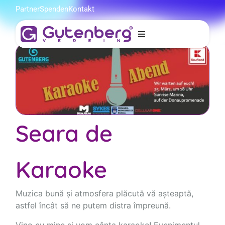
Partner
Spenden
Kontakt
erg
n
Seara de
Karaoke
Muzica bună și atmosfera plăcută vă așteaptă,
astfel încât să ne putem distra împreună.
Vino cu mine și vom cânta karaoke! Evenimentul