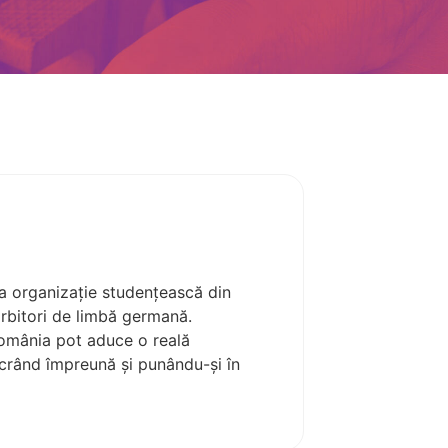
a organizație studențească din
rbitori de limbă germană.
România pot aduce o reală
lucrând împreună și punându-și în