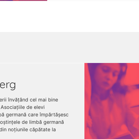
berg
rii învățând cel mai bine
Asociațiile de elevi
imbă germană care împărtășesc
unoștințele de limbă germană
 din noțiunile căpătate la