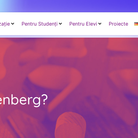
ație
Pentru Studenți
Pentru Elevi
Proiecte
enberg?