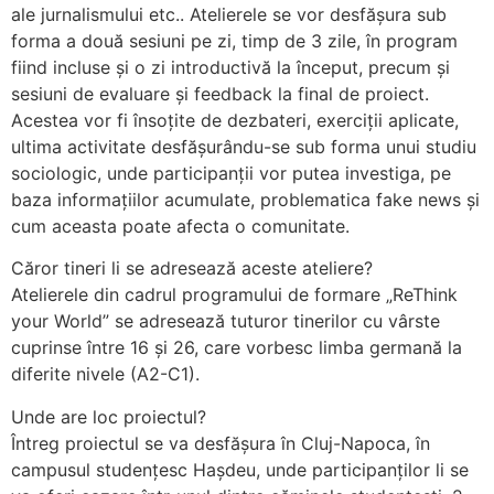
ale jurnalismului etc.. Atelierele se vor desfășura sub
forma a două sesiuni pe zi, timp de 3 zile, în program
fiind incluse și o zi introductivă la început, precum și
sesiuni de evaluare și feedback la final de proiect.
Acestea vor fi însoțite de dezbateri, exerciții aplicate,
ultima activitate desfășurându-se sub forma unui studiu
sociologic, unde participanții vor putea investiga, pe
baza informațiilor acumulate, problematica fake news și
cum aceasta poate afecta o comunitate.
Căror tineri li se adresează aceste ateliere?
Atelierele din cadrul programului de formare „ReThink
your World” se adresează tuturor tinerilor cu vârste
cuprinse între 16 și 26, care vorbesc limba germană la
diferite nivele (A2-C1).
Unde are loc proiectul?
Întreg proiectul se va desfășura în Cluj-Napoca, în
campusul studențesc Hașdeu, unde participanților li se