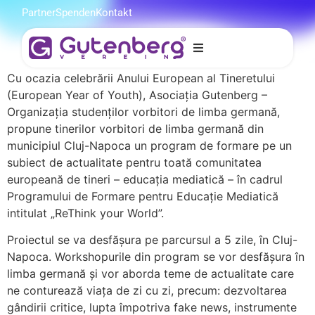
Partner
Spenden
Kontakt
Cu ocazia celebrării Anului European al Tineretului
Despre Organizație
(European Year of Youth), Asociația Gutenberg –
Organizația studenților vorbitori de limba germană,
Pentru Studenți
propune tinerilor vorbitori de limba germană din
municipiul Cluj-Napoca un program de formare pe un
Pentru Elevi
subiect de actualitate pentru toată comunitatea
europeană de tineri – educația mediatică – în cadrul
Proiecte
Programului de Formare pentru Educație Mediatică
intitulat „ReThink your World”.
Proiectul se va desfășura pe parcursul a 5 zile, în Cluj-
Napoca. Workshopurile din program se vor desfășura în
limba germană și vor aborda teme de actualitate care
ne conturează viața de zi cu zi, precum: dezvoltarea
gândirii critice, lupta împotriva fake news, instrumente