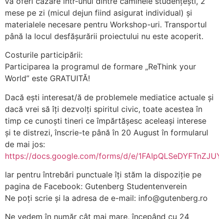
va oferi cazare într-unul dintre căminele studențești, 2
mese pe zi (micul dejun fiind asigurat individual) și
materialele necesare pentru Workshop-uri. Transportul
până la locul desfășurării proiectului nu este acoperit.
Costurile participării:
Participarea la programul de formare „ReThink your
World” este GRATUITĂ!
Dacă ești interesat/ă de problemele mediatice actuale și
dacă vrei să îți dezvolți spiritul civic, toate acestea în
timp ce cunoști tineri ce împărtășesc aceleași interese
și te distrezi, înscrie-te până în 20 August în formularul
de mai jos:
https://docs.google.com/forms/d/e/1FAIpQLSeDYFTn
Iar pentru întrebări punctuale îți stăm la dispoziție pe
pagina de Facebook: Gutenberg Studentenverein
Ne poți scrie și la adresa de e-mail:
info@gutenberg.ro
Ne vedem în număr cât mai mare, începând cu 24