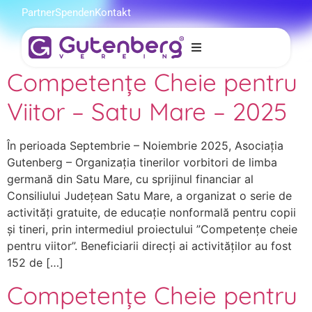
Partner
Spenden
Kontakt
Competențe Cheie pentru
Despre Organizație
Viitor – Satu Mare – 2025
Pentru Studenți
În perioada Septembrie – Noiembrie 2025, Asociația
Pentru Elevi
Gutenberg – Organizația tinerilor vorbitori de limba
germană din Satu Mare, cu sprijinul financiar al
Proiecte
Consiliului Județean Satu Mare, a organizat o serie de
activități gratuite, de educație nonformală pentru copii
și tineri, prin intermediul proiectului ”Competențe cheie
pentru viitor”. Beneficiarii direcți ai activităților au fost
152 de […]
Competențe Cheie pentru