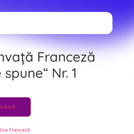
Învață Franceză
 spune“ Nr. 1
enkorb
tice Franceză