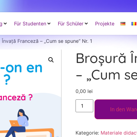
g
Für Studenten
Für Schüler
Projekte
 Învață Franceză – „Cum se spune“ Nr. 1
Broșură 
– „Cum se
0,00
lei
In den War
Kategorie:
Materiale didac