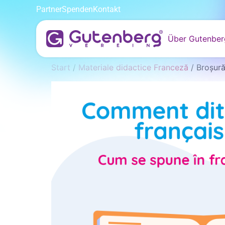
Partner
Spenden
Kontakt
Über Gutenber
Start
/
Materiale didactice Franceză
/ Broșură