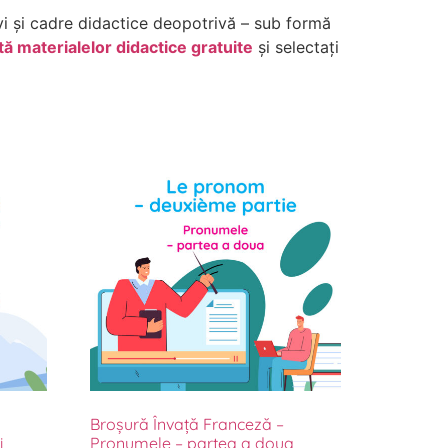
vi și cadre didactice deopotrivă – sub formă
ă materialelor didactice gratuite
și selectați
Broșură Învață Franceză –
i
Pronumele – partea a doua