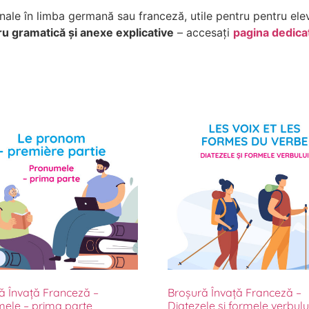
nale în limba germană sau franceză, utile pentru pentru ele
ru gramatică și anexe explicative
– accesați
pagina dedicat
ă Învață Franceză –
Broșură Învață Franceză –
ele – prima parte
Diatezele și formele verbulu