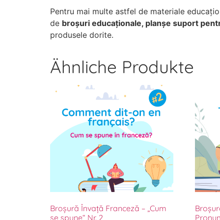
Pentru mai multe astfel de materiale educațio
de
broșuri educaționale, planșe suport pent
produsele dorite.
Ähnliche Produkte
Broșură Învață Franceză – „Cum
Broșur
se spune“ Nr. 2
Pronum