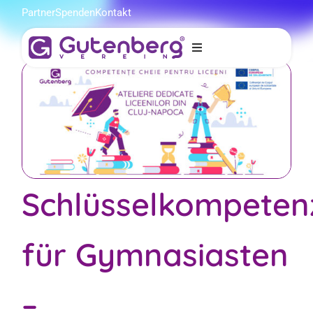
Partner
Spenden
Kontakt
erg
n
Schlüsselkompeten
für Gymnasiasten
–